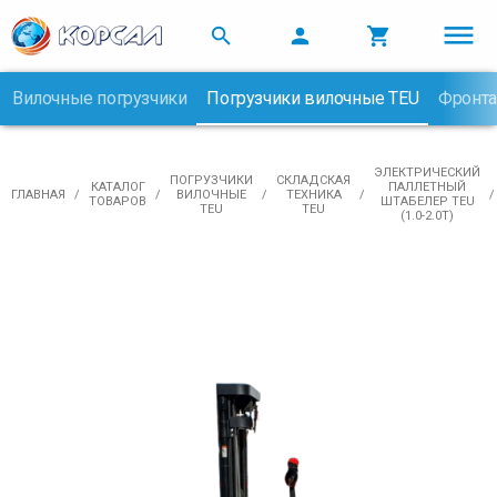



Вилочные погрузчики
Погрузчики вилочные TEU
Фронта

ЭЛЕКТРИЧЕСКИЙ
ПОГРУЗЧИКИ
СКЛАДСКАЯ
КАТАЛОГ
ПАЛЛЕТНЫЙ
ГЛАВНАЯ
ВИЛОЧНЫЕ
ТЕХНИКА
ТОВАРОВ
ШТАБЕЛЕР TEU
TEU
TEU
(1.0-2.0T)