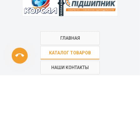
ГРУППА КОМПАНИЙ
ГЛАВНАЯ
phone
КАТАЛОГ ТОВАРОВ
НАШИ КОНТАКТЫ
РЕГИОНАЛЬНАЯ СЕТЬ
КОМПАНИИ
“КОРСАЛ”
Все контакты