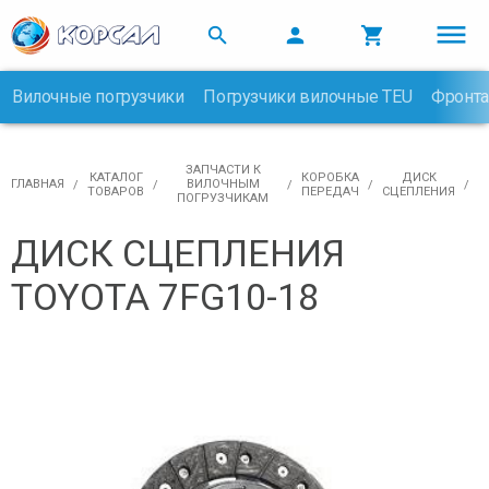



Вилочные погрузчики
Погрузчики вилочные TEU
Фронта

ЗАПЧАСТИ К
КАТАЛОГ
КОРОБКА
ДИСК
ГЛАВНАЯ
ВИЛОЧНЫМ
ТОВАРОВ
ПЕРЕДАЧ
СЦЕПЛЕНИЯ
ПОГРУЗЧИКАМ
ДИСК СЦЕПЛЕНИЯ
TOYOTA 7FG10-18