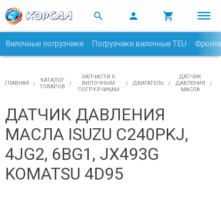



Вилочные погрузчики
Погрузчики вилочные TEU
Фронта

ЗАПЧАСТИ К
ДАТЧИК
КАТАЛОГ
ГЛАВНАЯ
ВИЛОЧНЫМ
ДВИГАТЕЛЬ
ДАВЛЕНИЯ
ТОВАРОВ
ПОГРУЗЧИКАМ
МАСЛА
ДАТЧИК ДАВЛЕНИЯ
МАСЛА ISUZU C240PKJ,
4JG2, 6BG1, JX493G
KOMATSU 4D95