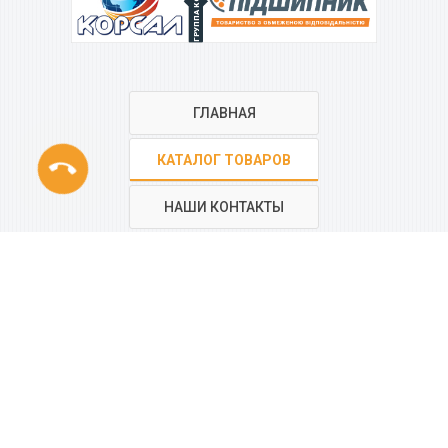
ГРУППА КОМПАНИЙ
ГЛАВНАЯ
phone
КАТАЛОГ ТОВАРОВ
НАШИ КОНТАКТЫ
РЕГИОНАЛЬНАЯ СЕТЬ
КОМПАНИИ
“КОРСАЛ”
Все контакты