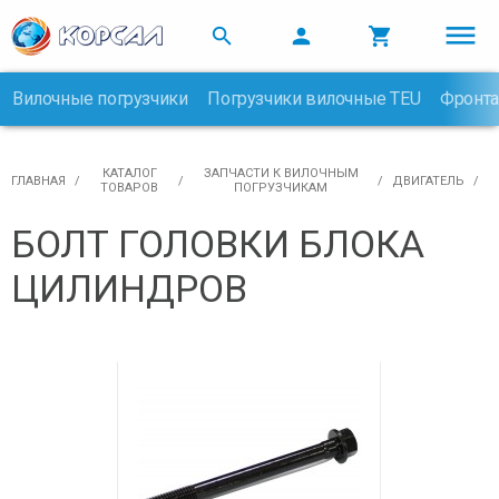



Вилочные погрузчики
Погрузчики вилочные TEU
Фронта

КАТАЛОГ
ЗАПЧАСТИ К ВИЛОЧНЫМ
ГЛАВНАЯ
ДВИГАТЕЛЬ
ТОВАРОВ
ПОГРУЗЧИКАМ
БОЛТ ГОЛОВКИ БЛОКА
ЦИЛИНДРОВ