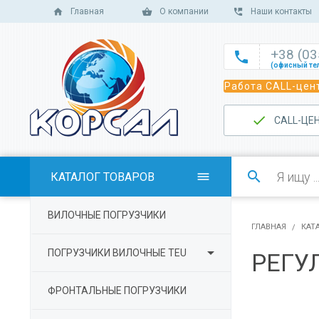
Главная
О компании
Наши контакты
+38 (0

(офисный те

Работа CALL-цент
(офисный те

(офисный те
САLL-ЦЕ

(отдел сбыт

(отдел сбыт

КАТАЛОГ ТОВАРОВ

(отдел сбыта

ВИЛОЧНЫЕ ПОГРУЗЧИКИ
(отдел серв
ГЛАВНАЯ
КАТ

ПОГРУЗЧИКИ ВИЛОЧНЫЕ TEU
РЕГУ
ФРОНТАЛЬНЫЕ ПОГРУЗЧИКИ