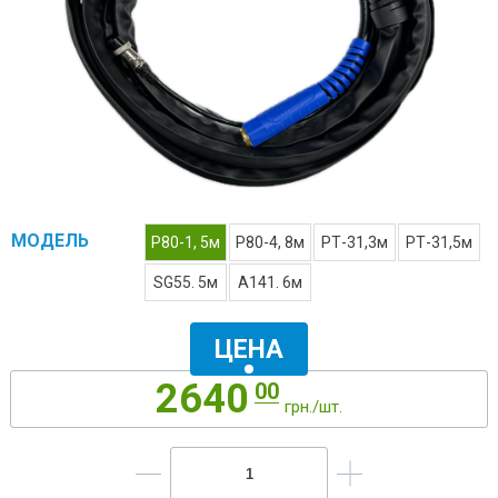
ВЫ ВЫБРАЛИ:
МОДЕЛЬ
Р80-1, 5м
Р80-4, 8м
РТ-31,3м
РТ-31,5м
SG55. 5м
A141. 6м
ЦЕНА
2640
00
грн./шт.