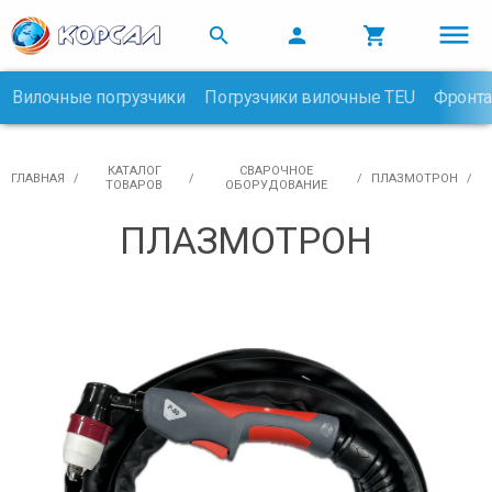



Вилочные погрузчики
Погрузчики вилочные TEU
Фронта

КАТАЛОГ
СВАРОЧНОЕ
ГЛАВНАЯ
ПЛАЗМОТРОН
ТОВАРОВ
ОБОРУДОВАНИЕ
ПЛАЗМОТРОН