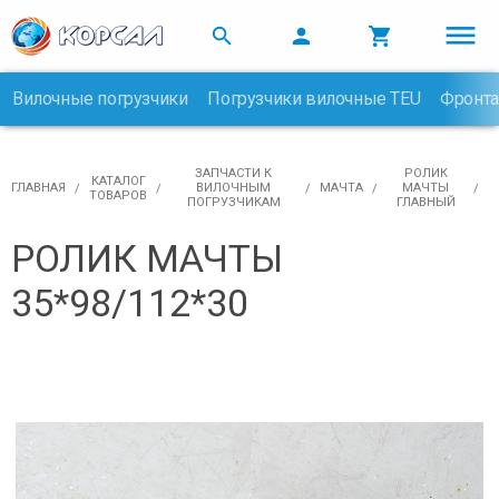



Вилочные погрузчики
Погрузчики вилочные TEU
Фронта

ЗАПЧАСТИ К
РОЛИК
КАТАЛОГ
ГЛАВНАЯ
ВИЛОЧНЫМ
МАЧТА
МАЧТЫ
ТОВАРОВ
ПОГРУЗЧИКАМ
ГЛАВНЫЙ
РОЛИК МАЧТЫ
35*98/112*30