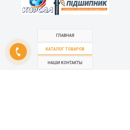
ГРУППА КОМПАНИЙ
ГЛАВНАЯ
КАТАЛОГ ТОВАРОВ
phone
НАШИ КОНТАКТЫ
РЕГИОНАЛЬНАЯ СЕТЬ
КОМПАНИИ
“КОРСАЛ”
Все контакты