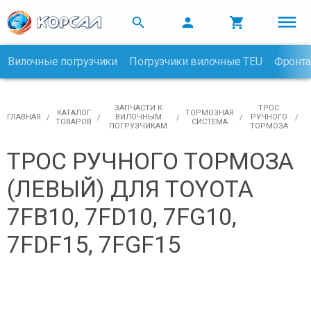



Вилочные погрузчики
Погрузчики вилочные TEU
Фронта

ЗАПЧАСТИ К
ТРОС
КАТАЛОГ
ТОРМОЗНАЯ
ГЛАВНАЯ
ВИЛОЧНЫМ
РУЧНОГО
ТОВАРОВ
СИСТЕМА
ПОГРУЗЧИКАМ
ТОРМОЗА
ТРОС РУЧНОГО ТОРМОЗА
(ЛЕВЫЙ) ДЛЯ TOYOTA
7FB10, 7FD10, 7FG10,
7FDF15, 7FGF15