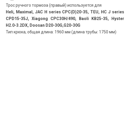
Трос ручного тормоза (правый) используется для
Heli, Maximal, JAC H series CPC(D)20-35, TEU, HC J series
CPD15-35J, Xiagong CPC30H/490, Baoli KB25-35, Hyster
H2.0-3.2DX, Doosan D20-30G,G20-30G
Тип крюка, общая длина: 1960 мм (длина трубы: 1750 мм)