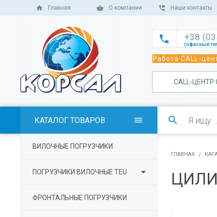
Главная
О компании
Наши контакты
+38 (0

(офисный те

Работа CALL-цент
(офисный те

(офисный те
САLL-ЦЕНТР

(отдел сбыт

(отдел сбыт

КАТАЛОГ ТОВАРОВ

(отдел сбыта

ВИЛОЧНЫЕ ПОГРУЗЧИКИ
(отдел серв
ГЛАВНАЯ
КАТ

ПОГРУЗЧИКИ ВИЛОЧНЫЕ TEU
ЦИЛИ
ФРОНТАЛЬНЫЕ ПОГРУЗЧИКИ