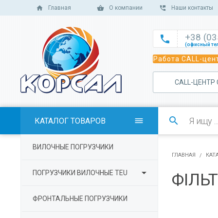
Главная
О компании
Наши контакты
+38 (0

(офисный те

Работа CALL-цент
(офисный те

(офисный те
САLL-ЦЕНТР

(отдел сбыт

(отдел сбыт

КАТАЛОГ ТОВАРОВ

(отдел сбыта

ВИЛОЧНЫЕ ПОГРУЗЧИКИ
(отдел серв
ГЛАВНАЯ
КАТ

ПОГРУЗЧИКИ ВИЛОЧНЫЕ TEU
ФІЛЬ
ФРОНТАЛЬНЫЕ ПОГРУЗЧИКИ