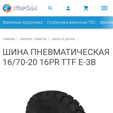



Вилочные погрузчики
Погрузчики вилочные TEU
Фронта

ГЛАВНАЯ
КАТАЛОГ ТОВАРОВ
ШИНЫ И ДИСКИ
ШИНА ПНЕВМАТИЧЕСКАЯ
16/70-20 16PR TTF E-3B