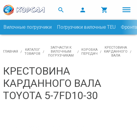



Вилочные погрузчики
Погрузчики вилочные TEU
Фронта

ЗАПЧАСТИ К
КРЕСТОВИНА
КАТАЛОГ
КОРОБКА
ГЛАВНАЯ
ВИЛОЧНЫМ
КАРДАННОГО
ТОВАРОВ
ПЕРЕДАЧ
ПОГРУЗЧИКАМ
ВАЛА
КРЕСТОВИНА
КАРДАННОГО ВАЛА
TOYOTA 5-7FD10-30