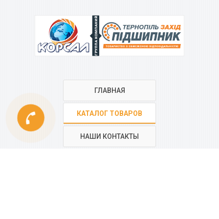
ГРУППА КОМПАНИЙ
ГЛАВНАЯ
phone
КАТАЛОГ ТОВАРОВ
НАШИ КОНТАКТЫ
РЕГИОНАЛЬНАЯ СЕТЬ
КОМПАНИИ
“КОРСАЛ”
Все контакты