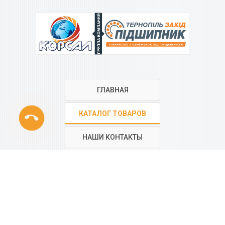
ГРУППА КОМПАНИЙ
ГЛАВНАЯ
phone
КАТАЛОГ ТОВАРОВ
НАШИ КОНТАКТЫ
РЕГИОНАЛЬНАЯ СЕТЬ
КОМПАНИИ
“КОРСАЛ”
Все контакты