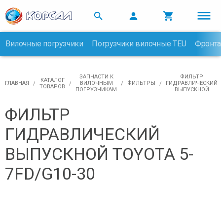



Вилочные погрузчики
Погрузчики вилочные TEU
Фронта

ЗАПЧАСТИ К
ФИЛЬТР
КАТАЛОГ
ГЛАВНАЯ
ВИЛОЧНЫМ
ФИЛЬТРЫ
ГИДРАВЛИЧЕСКИЙ
ТОВАРОВ
ПОГРУЗЧИКАМ
ВЫПУСКНОЙ
ФИЛЬТР
ГИДРАВЛИЧЕСКИЙ
ВЫПУСКНОЙ TOYOTA 5-
7FD/G10-30