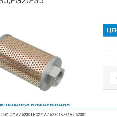
35,FG20-35
ЦЕ
ИТЕЛЬНАЯ ИНФОРМАЦИЯ
52081,271A7-52301,HC271A7-52301B,F31A7-52301