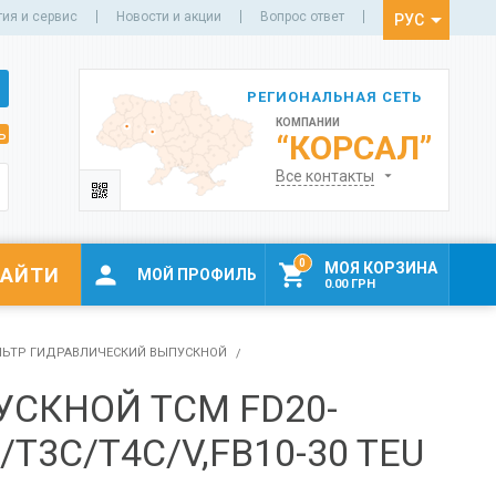
тия и сервис
Новости и акции
Вопрос ответ
РУС
УКР
РЕГИОНАЛЬНАЯ СЕТЬ
КОМПАНИИ
ь
“КОРСАЛ”
Все контакты
0
МОЯ КОРЗИНА


МОЙ ПРОФИЛЬ
0.00 ГРН
ЬТР ГИДРАВЛИЧЕСКИЙ ВЫПУСКНОЙ
СКНОЙ TCM FD20-
/T3C/T4C/V,FB10-30 TEU