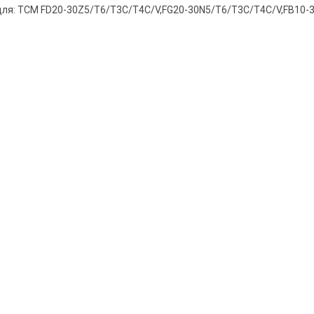
ля: TCM FD20-30Z5/T6/T3C/T4C/V,FG20-30N5/T6/T3C/T4C/V,FB10-3