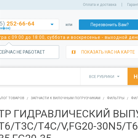
Оплата и доставка
Гаран
35)
252-66-64

Перезвонить Вам?
или
лефон)
252-70-02
ра с 09:00 до 18:00, суббота и воскресенье - выходной ден
лефон)
243-05-92
лефон)
 СЕЙЧАС НЕ РАБОТАЕТ
ПОКАЗАТЬ НАС НА КАРТЕ
350-39-29
а сварочного оборудования)
350-82-22
а сварочного оборудования)

ВСЕ РУБРИКИ
382-91-91
 погрузчиков)
350-81-11
исного обслуживания спецтехники)
АЛОГ ТОВАРОВ
ЗАПЧАСТИ К ВИЛОЧНЫМ ПОГРУЗЧИКАМ
ФИЛЬТРЫ
ФИЛ
ТР ГИДРАВЛИЧЕСКИЙ ВЫПУ
T6/T3C/T4C/V,FG20-30N5/T6