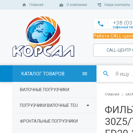
Главная
О компании
Наши контакты
+38 (0

(офисный те

Работа CALL-цент
(офисный те

(офисный те
САLL-ЦЕНТР

(отдел сбыт

(отдел сбыт

КАТАЛОГ ТОВАРОВ

(отдел сбыта

ВИЛОЧНЫЕ ПОГРУЗЧИКИ
(отдел серв
ГЛАВНАЯ
КАТ

ПОГРУЗЧИКИ ВИЛОЧНЫЕ TEU
ФИЛЬ
30Z5/
ФРОНТАЛЬНЫЕ ПОГРУЗЧИКИ