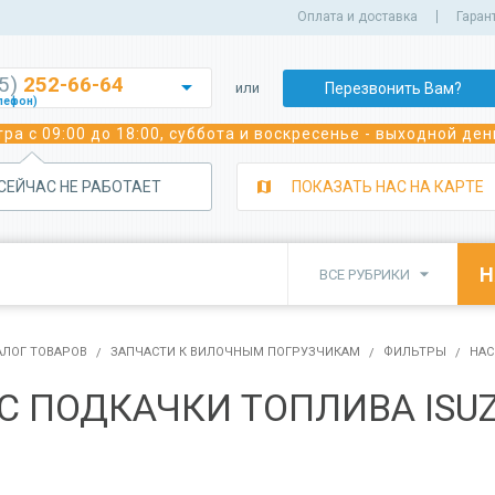
Оплата и доставка
Гаран
35)
252-66-64

Перезвонить Вам?
или
лефон)
252-70-02
ра с 09:00 до 18:00, суббота и воскресенье - выходной ден
лефон)
243-05-92
лефон)
 СЕЙЧАС НЕ РАБОТАЕТ
ПОКАЗАТЬ НАС НА КАРТЕ
350-39-29
а сварочного оборудования)
350-82-22
а сварочного оборудования)

ВСЕ РУБРИКИ
382-91-91
 погрузчиков)
350-81-11
исного обслуживания спецтехники)
АЛОГ ТОВАРОВ
ЗАПЧАСТИ К ВИЛОЧНЫМ ПОГРУЗЧИКАМ
ФИЛЬТРЫ
НАС
С ПОДКАЧКИ ТОПЛИВА ISUZ