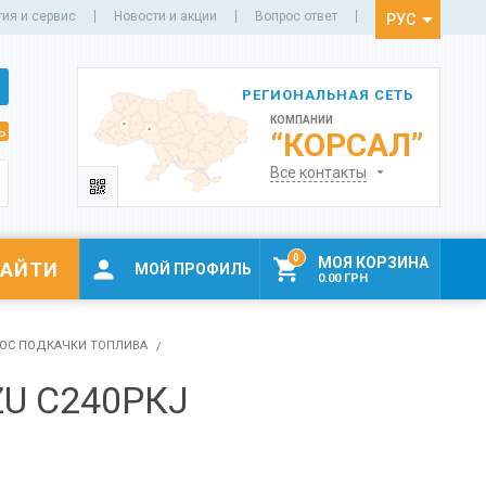
тия и сервис
Новости и акции
Вопрос ответ
РУС
УКР
РЕГИОНАЛЬНАЯ СЕТЬ
КОМПАНИИ
ь
“КОРСАЛ”
Все контакты
0
МОЯ КОРЗИНА


МОЙ ПРОФИЛЬ
0.00 ГРН
ОС ПОДКАЧКИ ТОПЛИВА
U С240РКЈ