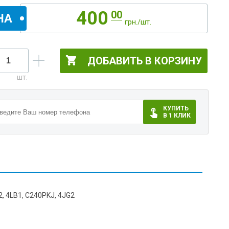
400
00
НА
грн./шт.
ДОБАВИТЬ В КОРЗИНУ
КУПИТЬ
В 1 КЛИК
, 4LB1, C240PKJ, 4JG2