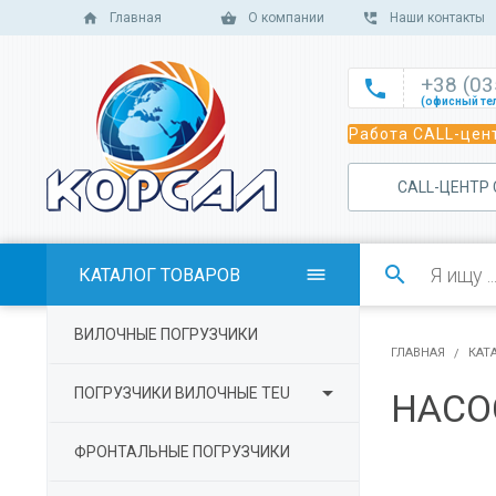
Главная
О компании
Наши контакты
+38 (0

(офисный те

Работа CALL-цент
(офисный те

(офисный те
САLL-ЦЕНТР

(отдел сбыт

(отдел сбыт

КАТАЛОГ ТОВАРОВ

(отдел сбыта

ВИЛОЧНЫЕ ПОГРУЗЧИКИ
(отдел серв
ГЛАВНАЯ
КАТ

ПОГРУЗЧИКИ ВИЛОЧНЫЕ TEU
НАСО
ФРОНТАЛЬНЫЕ ПОГРУЗЧИКИ