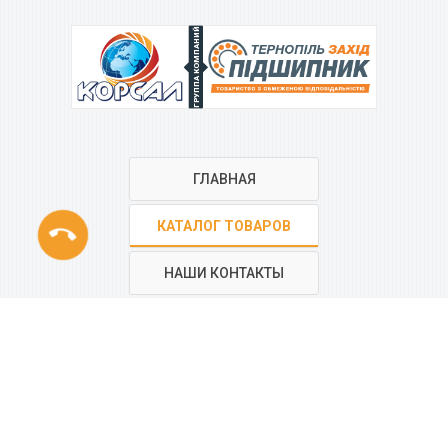
ГРУППА КОМПАНИЙ
ГЛАВНАЯ
phone
КАТАЛОГ ТОВАРОВ
НАШИ КОНТАКТЫ
РЕГИОНАЛЬНАЯ СЕТЬ
КОМПАНИИ
“КОРСАЛ”
Все контакты