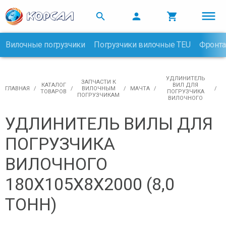



Вилочные погрузчики
Погрузчики вилочные TEU
Фронта

УДЛИНИТЕЛЬ
ЗАПЧАСТИ К
КАТАЛОГ
ВИЛ ДЛЯ
ГЛАВНАЯ
ВИЛОЧНЫМ
МАЧТА
ТОВАРОВ
ПОГРУЗЧИКА
ПОГРУЗЧИКАМ
ВИЛОЧНОГО
УДЛИНИТЕЛЬ ВИЛЫ ДЛЯ
ПОГРУЗЧИКА
ВИЛОЧНОГО
180Х105Х8Х2000 (8,0
ТОНН)