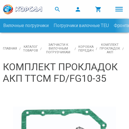



Вилочные погрузчики
Погрузчики вилочные TEU
Фронта

ЗАПЧАСТИ К
КОМПЛЕКТ
КАТАЛОГ
КОРОБКА
ГЛАВНАЯ
ВИЛОЧНЫМ
ПРОКЛАДОК
ТОВАРОВ
ПЕРЕДАЧ
ПОГРУЗЧИКАМ
АКП
КОМПЛЕКТ ПРОКЛАДОК
АКП TTCM FD/FG10-35