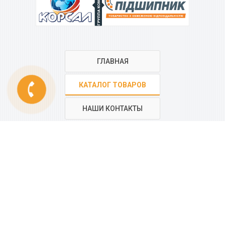
ГРУППА КОМПАНИЙ
ГЛАВНАЯ
phone
КАТАЛОГ ТОВАРОВ
НАШИ КОНТАКТЫ
РЕГИОНАЛЬНАЯ СЕТЬ
КОМПАНИИ
“КОРСАЛ”
Все контакты